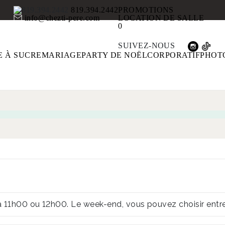
819.394.2442
PROMOTIONS
info@chezti-pere.com
LOCATION DE SALLE
0
SUIVEZ-NOUS
 À SUCRE
MARIAGE
PARTY DE NOËL
CORPORATIF
PHOT
à 11h00 ou 12h00. Le week-end, vous pouvez choisir entr