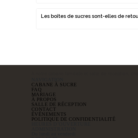
Les boîtes de sucres sont-elles de retou
À notre cabane familiale et salle de réception, 
NAVIGATION
CABANE À SUCRE
FAQ
MARIAGE
À PROPOS
SALLE DE RÉCEPTION
CONTACT
ÉVÉNEMENTS
POLITIQUE DE CONFIDENTIALITÉ
HEURES D’OUVERTURE
ADMINISTRATION
Du lundi au vendredi