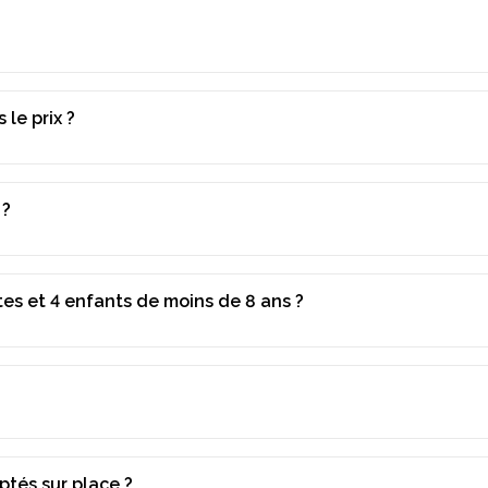
 le prix ?
 ?
tes et 4 enfants de moins de 8 ans ?
tés sur place ?